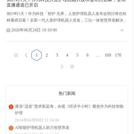
直播通道已开启
倒计时1天！作为科技「智护·无界」人形护理机器人发布会明日将在桂
林重磅启幕！全新一代人形护理机器人首发，三位一体智慧养老解决方
案全景呈现。凤凰、新浪、网易、YouTube、Facebook全球五平台同步
2026年06月24日 19:10:00
直播，扫码即可直击首发实况！
1
2
3
4
5
6
...
169
170
热门新闻
逐浪“适老”需求新蓝海，央视《经济半小时》聚焦作为科技智能
护理
2024年04月09日 11:24:00
AI智能护理机器人助力智慧养老