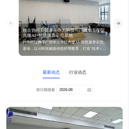
校企协同育英才丨作为科技与广州华立学院
智饮
共建AI+智慧康养示范基地
鉴会
作为科技携手广州华立学院共建AI+智慧康养示范
万亿银
基地，以AI科技赋能传统护理教育，打造“技术+人
动健康
文”复合型康养人才培养新模式！
四大场
动，期
最新动态
行业动态
按日期搜索