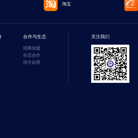
淘宝
持
合作与生态
关注我们
务
招商加盟
务
生态合作
点
供方自荐
款
题