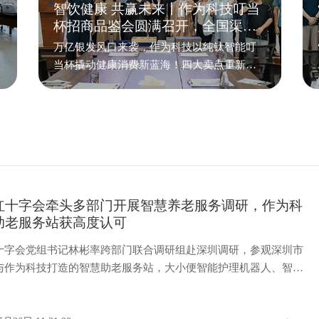
智饮健康 共赢未来丨作为科技叮当
地
杯招商品鉴会圆满召开，全国渠道
合伙人火热招募中
万亿银发风口来袭，作为科技以纯钛智能叮
当杯撬动健康消费新蓝海！四大卖点重新定
义健康消费，四大场景打开万亿市场；全国
合伙人招募正式启动，期待与您携手掘金智
能康养时代红利！
红十字会牵头多部门开展智慧养老服务调研，作为科
助老服务站获高度认可
十字会党组书记林彬率跨部门联合调研组赴深圳调研，参观深圳市
与作为科技打造的智慧助老服务站，大小便智能护理机器人、智能
人等核心产品获高度认可！