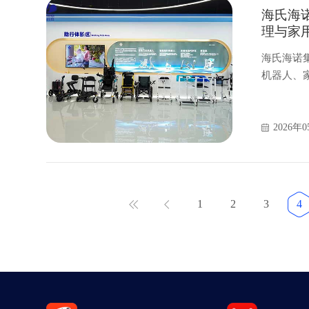
海氏海
理与家
海氏海诺
机器人、
领域的合
2026年0
1
2
3
4