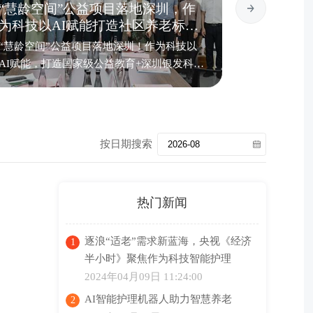
“慧龄空间”公益项目落地深圳，作
2026
为科技以AI赋能打造社区养老标准
首发，天
化样板
范式
“慧龄空间”公益项目落地深圳！作为科技以
「智护·无
AI赋能，打造国家级公益教育+深圳银发科技
全球首发，
产业+社区嵌入式养老融合模式，让长者在家
的“最强大
门口享受有科技、有温度、有品质的享老生
大核心技术
活！
每一位长者
按日期搜索
热门新闻
逐浪“适老”需求新蓝海，央视《经济
半小时》聚焦作为科技智能护理
2024年04月09日 11:24:00
AI智能护理机器人助力智慧养老